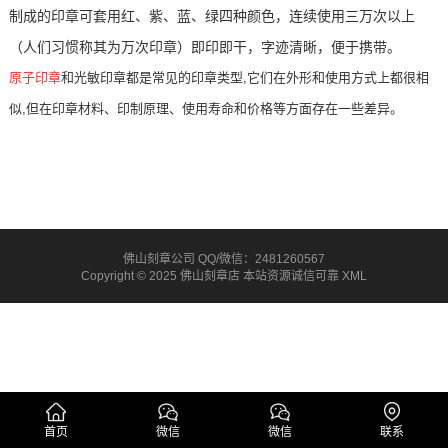
制成的印章可套用红、紫、蓝、绿四种颜色，连续使用三万次以上
（人们习惯称其为万次印章）即印即干，字迹清
晰，便于携
带。
原子印章
和光敏印章都是常见的印章类型,它们在外形和使用方式上都很相
似,但在印章材料、印制原理、使用寿命和价格等方面存在一些差异。
佛山刻章公司 QQ/微信：2481260567
Copyright © 2025 佛山刻章店 本站资源诚信可靠
XML
首页
微信
微信
联系