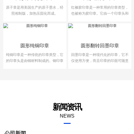
原子章是用美国生产的原子墨水，经
红橡胶印章是一种常用的印章类型，
照相制版，加热压固化而成。
也被称为胶印章。它由一个印章头和
一个手柄组成，通···
圆形纯铜印章
圆形翻转回墨印章
纯铜印章是一种传统的印章类型，它
回墨印章是一种现代化的印章，它不
的印章头是由铜材料制成的。铜印章
仅使用方便，而且印章的印面可随意
的制作工艺可以追···
更换，方便用户多···
新闻资讯
NEWS
公司新闻